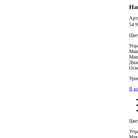
На
Арт
54 9
Цве
Упр
Мак
Мак
Диа
Осв
Уро
В к
Цве
Упр
Мак