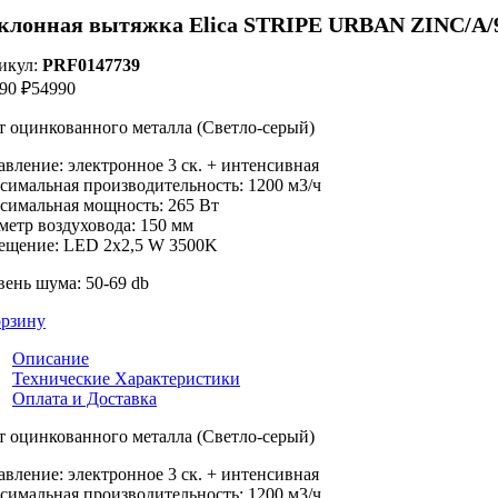
клонная вытяжка Elica STRIPE URBAN ZINC/A/
икул:
PRF0147739
90 ₽
54990
т оцинкованного металла (Светло-серый
)
авление: электронное 3 ск. + интенсивная
симальная производительность: 1200 м3/ч
симальная мощность: 265 Вт
метр воздуховода: 150 мм
ещение: LED 2x2,5 W 3500K
вень шума: 50-69 db
орзину
Описание
Технические Характеристики
Оплата и Доставка
т оцинкованного металла (Светло-серый)
авление: электронное 3 ск. + интенсивная
симальная производительность: 1200 м3/ч