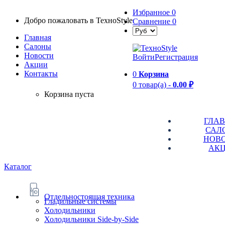
Избранное
0
Добро пожаловать в TexноStyle
Сравнение
0
Главная
Салоны
Новости
Войти
Регистрация
Aкции
Контакты
0
Корзина
0 товар(а) -
0.00 ₽
Корзина пуста
ГЛА
САЛ
НОВ
АК
Каталог
Отдельностоящая техника
Гладильные системы
Холодильники
Холодильники Side-by-Side