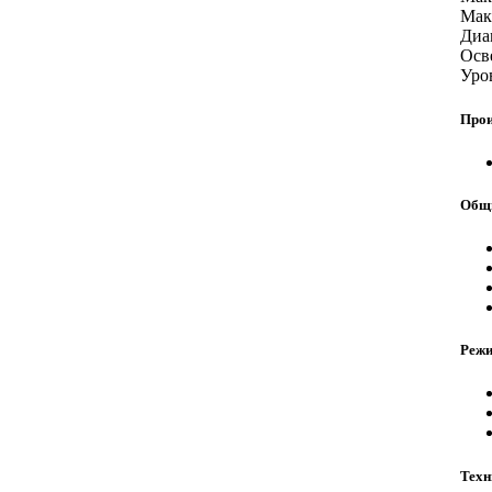
Мак
Диа
Осв
Уро
Прои
Общи
Реж
Техн