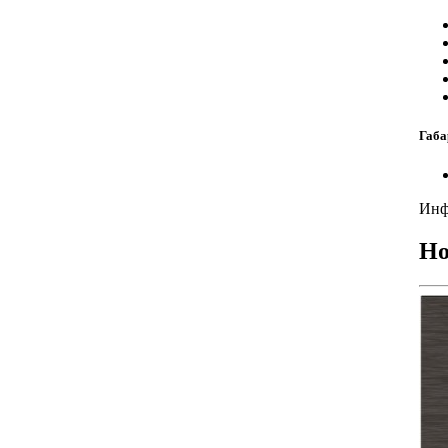
Габа
Инф
Но