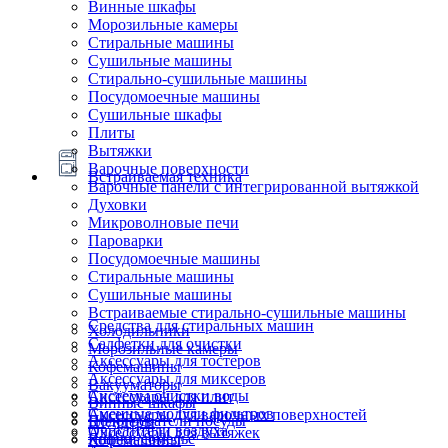
Винные шкафы
Морозильные камеры
Стиральные машины
Сушильные машины
Стирально-сушильные машины
Посудомоечные машины
Сушильные шкафы
Плиты
Вытяжки
Варочные поверхности
Встраиваемая техника
Варочные панели с интегрированной вытяжкой
Духовки
Микроволновые печи
Пароварки
Посудомоечные машины
Стиральные машины
Сушильные машины
Встраиваемые стирально-сушильные машины
Средства для стиральных машин
Холодильники
Салфетки для очистки
Морозильные камеры
Аксессуары для тостеров
Кофемашины
Аксессуары для миксеров
Вакууматоры
Системы очистки воды
Аксессуары для плит
Винные шкафы
Сменные модули фильтров
Аксессуары для варочных поверхностей
Подогреватели посуды
Блендеры
Очистители воздуха
Аксессуары для вытяжек
Ящики сомелье
Кофемашины