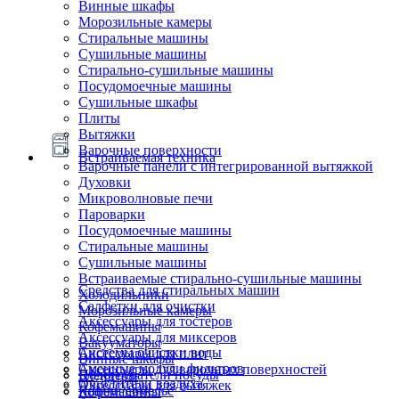
Винные шкафы
Морозильные камеры
Стиральные машины
Сушильные машины
Стирально-сушильные машины
Посудомоечные машины
Сушильные шкафы
Плиты
Вытяжки
Варочные поверхности
Встраиваемая техника
Варочные панели с интегрированной вытяжкой
Духовки
Микроволновые печи
Пароварки
Посудомоечные машины
Стиральные машины
Сушильные машины
Встраиваемые стирально-сушильные машины
Средства для стиральных машин
Холодильники
Салфетки для очистки
Морозильные камеры
Аксессуары для тостеров
Кофемашины
Аксессуары для миксеров
Вакууматоры
Системы очистки воды
Аксессуары для плит
Винные шкафы
Сменные модули фильтров
Аксессуары для варочных поверхностей
Подогреватели посуды
Блендеры
Очистители воздуха
Аксессуары для вытяжек
Ящики сомелье
Кофемашины