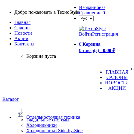
Избранное
0
Добро пожаловать в TexноStyle
Сравнение
0
Главная
Салоны
Новости
Войти
Регистрация
Aкции
Контакты
0
Корзина
0 товар(а) -
0.00 ₽
Корзина пуста
г
ГЛАВНАЯ
САЛОНЫ
НОВОСТИ
АКЦИИ
Каталог
Отдельностоящая техника
Гладильные системы
Холодильники
Холодильники Side-by-Side