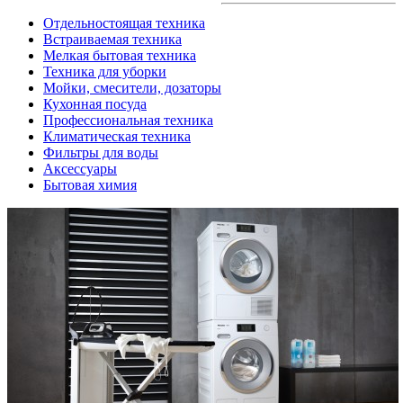
Отдельностоящая техника
Встраиваемая техника
Мелкая бытовая техника
Техника для уборки
Мойки, смесители, дозаторы
Кухонная посуда
Профессиональная техника
Климатическая техника
Фильтры для воды
Аксессуары
Бытовая химия