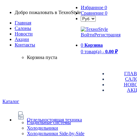
Избранное
0
Добро пожаловать в TexноStyle
Сравнение
0
Главная
Салоны
Новости
Войти
Регистрация
Aкции
Контакты
0
Корзина
0 товар(а) -
0.00 ₽
Корзина пуста
ГЛА
САЛ
НОВ
АК
Каталог
Отдельностоящая техника
Гладильные системы
Холодильники
Холодильники Side-by-Side