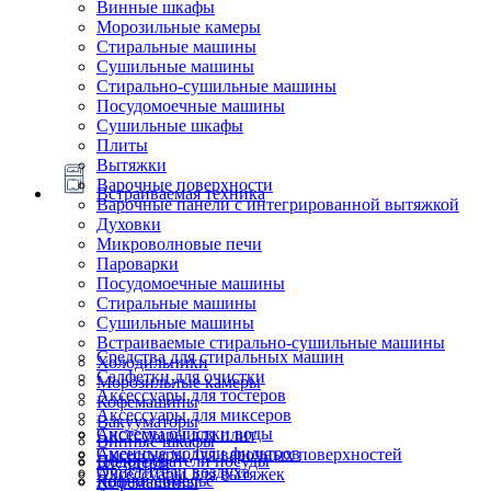
Винные шкафы
Морозильные камеры
Стиральные машины
Сушильные машины
Стирально-сушильные машины
Посудомоечные машины
Сушильные шкафы
Плиты
Вытяжки
Варочные поверхности
Встраиваемая техника
Варочные панели с интегрированной вытяжкой
Духовки
Микроволновые печи
Пароварки
Посудомоечные машины
Стиральные машины
Сушильные машины
Встраиваемые стирально-сушильные машины
Средства для стиральных машин
Холодильники
Салфетки для очистки
Морозильные камеры
Аксессуары для тостеров
Кофемашины
Аксессуары для миксеров
Вакууматоры
Системы очистки воды
Аксессуары для плит
Винные шкафы
Сменные модули фильтров
Аксессуары для варочных поверхностей
Подогреватели посуды
Блендеры
Очистители воздуха
Аксессуары для вытяжек
Ящики сомелье
Кофемашины