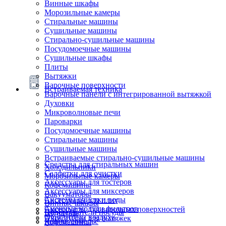
Винные шкафы
Морозильные камеры
Стиральные машины
Сушильные машины
Стирально-сушильные машины
Посудомоечные машины
Сушильные шкафы
Плиты
Вытяжки
Варочные поверхности
Встраиваемая техника
Варочные панели с интегрированной вытяжкой
Духовки
Микроволновые печи
Пароварки
Посудомоечные машины
Стиральные машины
Сушильные машины
Встраиваемые стирально-сушильные машины
Средства для стиральных машин
Холодильники
Салфетки для очистки
Морозильные камеры
Аксессуары для тостеров
Кофемашины
Аксессуары для миксеров
Вакууматоры
Системы очистки воды
Аксессуары для плит
Винные шкафы
Сменные модули фильтров
Аксессуары для варочных поверхностей
Подогреватели посуды
Блендеры
Очистители воздуха
Аксессуары для вытяжек
Ящики сомелье
Кофемашины