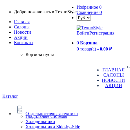
Избранное
0
Добро пожаловать в TexноStyle
Сравнение
0
Главная
Салоны
Новости
Войти
Регистрация
Aкции
Контакты
0
Корзина
0 товар(а) -
0.00 ₽
Корзина пуста
г
ГЛАВНАЯ
САЛОНЫ
НОВОСТИ
АКЦИИ
Каталог
Отдельностоящая техника
Гладильные системы
Холодильники
Холодильники Side-by-Side