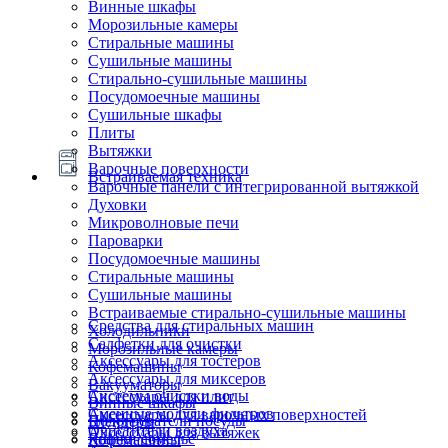
Винные шкафы
Морозильные камеры
Стиральные машины
Сушильные машины
Стирально-сушильные машины
Посудомоечные машины
Сушильные шкафы
Плиты
Вытяжки
Варочные поверхности
Встраиваемая техника
Варочные панели с интегрированной вытяжкой
Духовки
Микроволновые печи
Пароварки
Посудомоечные машины
Стиральные машины
Сушильные машины
Встраиваемые стирально-сушильные машины
Средства для стиральных машин
Холодильники
Салфетки для очистки
Морозильные камеры
Аксессуары для тостеров
Кофемашины
Аксессуары для миксеров
Вакууматоры
Системы очистки воды
Аксессуары для плит
Винные шкафы
Сменные модули фильтров
Аксессуары для варочных поверхностей
Подогреватели посуды
Блендеры
Очистители воздуха
Аксессуары для вытяжек
Ящики сомелье
Кофемашины