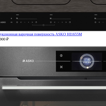
укционная варочная поверхность ASKO HI1655M
900 ₽