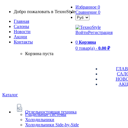
Избранное
0
Добро пожаловать в TexноStyle
Сравнение
0
Главная
Салоны
Новости
Войти
Регистрация
Aкции
Контакты
0
Корзина
0 товар(а) -
0.00 ₽
Корзина пуста
ГЛА
САЛ
НОВ
АК
Каталог
Отдельностоящая техника
Гладильные системы
Холодильники
Холодильники Side-by-Side