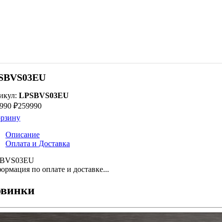
SBVS03EU
икул:
LPSBVS03EU
990 ₽
259990
орзину
Описание
Оплата и Доставка
SBVS03EU
ормация по оплате и доставке...
винки