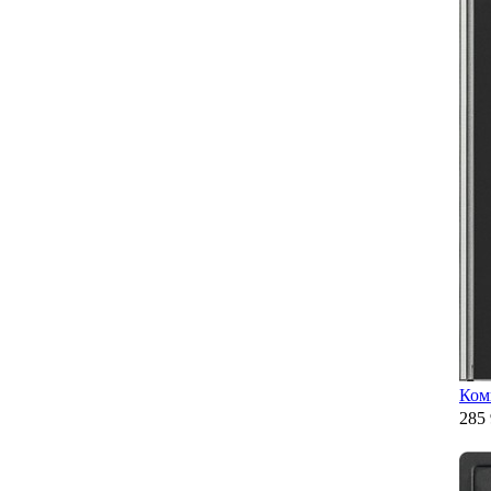
Ком
285 