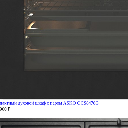
пактный духовой шкаф с паром ASKO OCS8478G
900 ₽