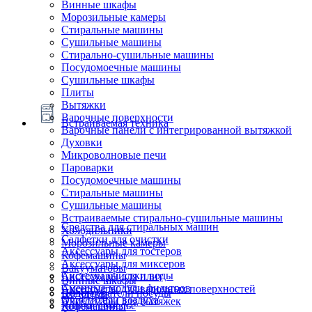
Винные шкафы
Морозильные камеры
Стиральные машины
Сушильные машины
Стирально-сушильные машины
Посудомоечные машины
Сушильные шкафы
Плиты
Вытяжки
Варочные поверхности
Встраиваемая техника
Варочные панели с интегрированной вытяжкой
Духовки
Микроволновые печи
Пароварки
Посудомоечные машины
Стиральные машины
Сушильные машины
Встраиваемые стирально-сушильные машины
Средства для стиральных машин
Холодильники
Салфетки для очистки
Морозильные камеры
Аксессуары для тостеров
Кофемашины
Аксессуары для миксеров
Вакууматоры
Системы очистки воды
Аксессуары для плит
Винные шкафы
Сменные модули фильтров
Аксессуары для варочных поверхностей
Подогреватели посуды
Блендеры
Очистители воздуха
Аксессуары для вытяжек
Ящики сомелье
Кофемашины