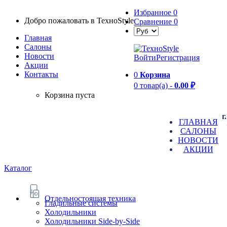
Избранное
0
Добро пожаловать в TexноStyle
Сравнение
0
Главная
Салоны
Новости
Войти
Регистрация
Aкции
Контакты
0
Корзина
0 товар(а) -
0.00 ₽
Корзина пуста
г
ГЛАВНАЯ
САЛОНЫ
НОВОСТИ
АКЦИИ
Каталог
Отдельностоящая техника
Гладильные системы
Холодильники
Холодильники Side-by-Side