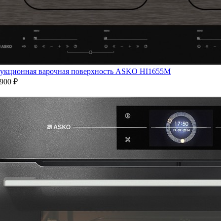
укционная варочная поверхность ASKO HI1655M
900 ₽