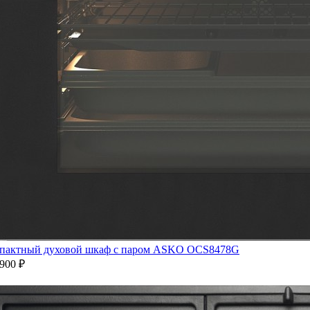
пактный духовой шкаф с паром ASKO OCS8478G
900 ₽