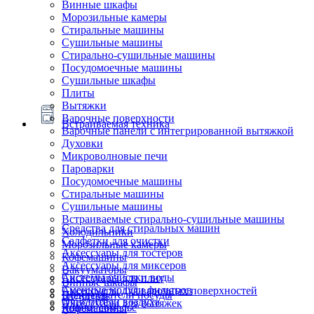
Винные шкафы
Морозильные камеры
Стиральные машины
Сушильные машины
Стирально-сушильные машины
Посудомоечные машины
Сушильные шкафы
Плиты
Вытяжки
Варочные поверхности
Встраиваемая техника
Варочные панели с интегрированной вытяжкой
Духовки
Микроволновые печи
Пароварки
Посудомоечные машины
Стиральные машины
Сушильные машины
Встраиваемые стирально-сушильные машины
Средства для стиральных машин
Холодильники
Салфетки для очистки
Морозильные камеры
Аксессуары для тостеров
Кофемашины
Аксессуары для миксеров
Вакууматоры
Системы очистки воды
Аксессуары для плит
Винные шкафы
Сменные модули фильтров
Аксессуары для варочных поверхностей
Подогреватели посуды
Блендеры
Очистители воздуха
Аксессуары для вытяжек
Ящики сомелье
Кофемашины