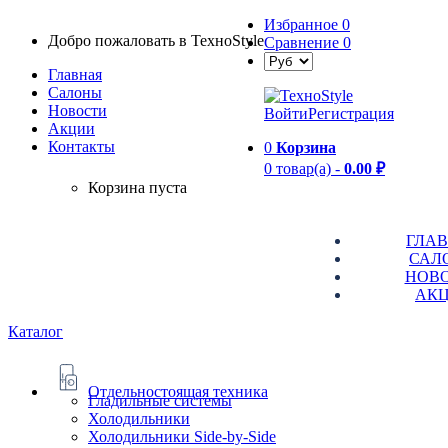
Избранное
0
Добро пожаловать в TexноStyle
Сравнение
0
Главная
Салоны
Новости
Войти
Регистрация
Aкции
Контакты
0
Корзина
0 товар(а) -
0.00 ₽
Корзина пуста
ГЛА
САЛ
НОВ
АК
Каталог
Отдельностоящая техника
Гладильные системы
Холодильники
Холодильники Side-by-Side