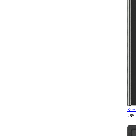
Ком
285 