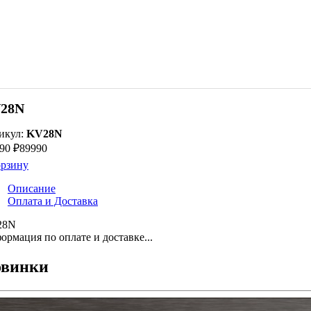
28N
икул:
KV28N
90 ₽
89990
орзину
Описание
Оплата и Доставка
28N
ормация по оплате и доставке...
винки