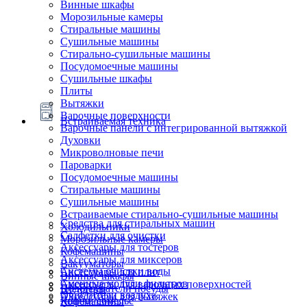
Винные шкафы
Морозильные камеры
Стиральные машины
Сушильные машины
Стирально-сушильные машины
Посудомоечные машины
Сушильные шкафы
Плиты
Вытяжки
Варочные поверхности
Встраиваемая техника
Варочные панели с интегрированной вытяжкой
Духовки
Микроволновые печи
Пароварки
Посудомоечные машины
Стиральные машины
Сушильные машины
Встраиваемые стирально-сушильные машины
Средства для стиральных машин
Холодильники
Салфетки для очистки
Морозильные камеры
Аксессуары для тостеров
Кофемашины
Аксессуары для миксеров
Вакууматоры
Системы очистки воды
Аксессуары для плит
Винные шкафы
Сменные модули фильтров
Аксессуары для варочных поверхностей
Подогреватели посуды
Блендеры
Очистители воздуха
Аксессуары для вытяжек
Ящики сомелье
Кофемашины