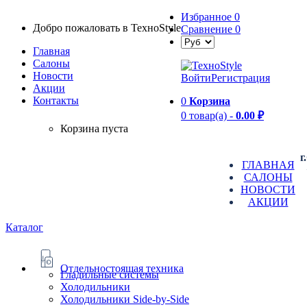
Избранное
0
Добро пожаловать в TexноStyle
Сравнение
0
Главная
Салоны
Новости
Войти
Регистрация
Aкции
Контакты
0
Корзина
0 товар(а) -
0.00 ₽
Корзина пуста
г
ГЛАВНАЯ
САЛОНЫ
НОВОСТИ
АКЦИИ
Каталог
Отдельностоящая техника
Гладильные системы
Холодильники
Холодильники Side-by-Side