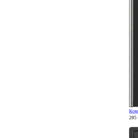
Ком
285 