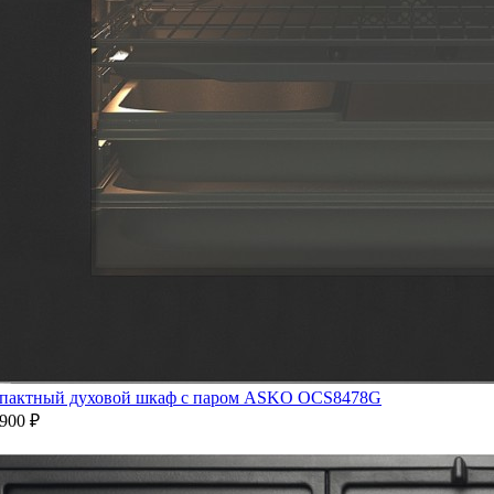
пактный духовой шкаф с паром ASKO OCS8478G
900 ₽