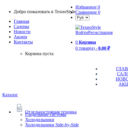
Избранное
0
Добро пожаловать в TexноStyle
Сравнение
0
Главная
Салоны
Новости
Войти
Регистрация
Aкции
Контакты
0
Корзина
0 товар(а) -
0.00 ₽
Корзина пуста
ГЛА
САЛ
НОВ
АК
Каталог
Отдельностоящая техника
Гладильные системы
Холодильники
Холодильники Side-by-Side