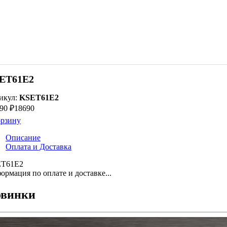
ET61E2
икул:
KSET61E2
90 ₽
18690
орзину
Описание
Оплата и Доставка
T61E2
ормация по оплате и доставке...
винки