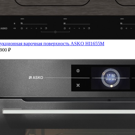
укционная варочная поверхность ASKO HI1655M
900 ₽