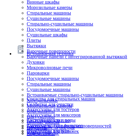
Винные шкафы
Морозильные камеры
Стиральные машины
Сушильные машины
Стирально-сушильные машины
Посудомоечные машины
Сушильные шкафы
Плиты
Вытяжки
Варочные поверхности
Встраиваемая техника
Варочные панели с интегрированной вытяжкой
Духовки
Микроволновые печи
Пароварки
Посудомоечные машины
Стиральные машины
Сушильные машины
Встраиваемые стирально-сушильные машины
Средства для стиральных машин
Холодильники
Салфетки для очистки
Морозильные камеры
Аксессуары для тостеров
Кофемашины
Аксессуары для миксеров
Вакууматоры
Системы очистки воды
Аксессуары для плит
Винные шкафы
Сменные модули фильтров
Аксессуары для варочных поверхностей
Подогреватели посуды
Блендеры
Очистители воздуха
Аксессуары для вытяжек
Ящики сомелье
Кофемашины