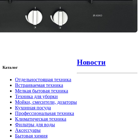
Новости
Каталог
Отдельностоящая техника
Встраиваемая техника
Мелкая бытовая техника
Техника для уборки
Мойки, смесители, дозаторы
Кухонная посуда
Профессиональная техника
Климатическая техника
Фильтры для воды
Аксессуары
Бытовая химия