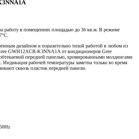
-K3NNA1A
работу в помещениях площадью до 36 кв.м. В режиме
7°С.
енным дизайном и поразительно тихой работой в любом из
 Gree GWH12ACB-K3NNA1A от кондиционеров Gree
с обтекаемой передней панелью, хромированными молдингами
. Индикация рабочей температуры заметна только во время
ивают сквозь пластик передней панели.
 50Hz