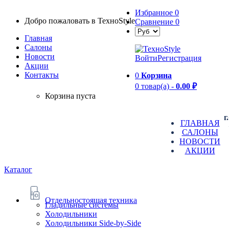
Избранное
0
Добро пожаловать в TexноStyle
Сравнение
0
Главная
Салоны
Новости
Войти
Регистрация
Aкции
Контакты
0
Корзина
0 товар(а) -
0.00 ₽
Корзина пуста
г
ГЛАВНАЯ
САЛОНЫ
НОВОСТИ
АКЦИИ
Каталог
Отдельностоящая техника
Гладильные системы
Холодильники
Холодильники Side-by-Side