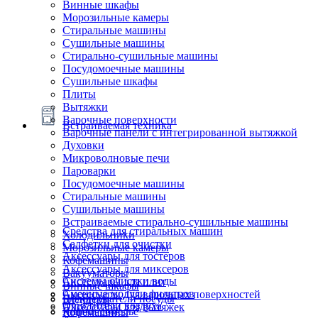
Винные шкафы
Морозильные камеры
Стиральные машины
Сушильные машины
Стирально-сушильные машины
Посудомоечные машины
Сушильные шкафы
Плиты
Вытяжки
Варочные поверхности
Встраиваемая техника
Варочные панели с интегрированной вытяжкой
Духовки
Микроволновые печи
Пароварки
Посудомоечные машины
Стиральные машины
Сушильные машины
Встраиваемые стирально-сушильные машины
Средства для стиральных машин
Холодильники
Салфетки для очистки
Морозильные камеры
Аксессуары для тостеров
Кофемашины
Аксессуары для миксеров
Вакууматоры
Системы очистки воды
Аксессуары для плит
Винные шкафы
Сменные модули фильтров
Аксессуары для варочных поверхностей
Подогреватели посуды
Блендеры
Очистители воздуха
Аксессуары для вытяжек
Ящики сомелье
Кофемашины