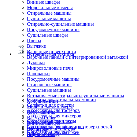
Винные шкафы
Морозильные камеры
Стиральные машины
Сушильные машины
Стирально-сушильные машины
Посудомоечные машины
Сушильные шкафы
Плиты
Вытяжки
Варочные поверхности
Встраиваемая техника
Варочные панели с интегрированной вытяжкой
Духовки
Микроволновые печи
Пароварки
Посудомоечные машины
Стиральные машины
Сушильные машины
Встраиваемые стирально-сушильные машины
Средства для стиральных машин
Холодильники
Салфетки для очистки
Морозильные камеры
Аксессуары для тостеров
Кофемашины
Аксессуары для миксеров
Вакууматоры
Системы очистки воды
Аксессуары для плит
Винные шкафы
Сменные модули фильтров
Аксессуары для варочных поверхностей
Подогреватели посуды
Блендеры
Очистители воздуха
Аксессуары для вытяжек
Ящики сомелье
Кофемашины