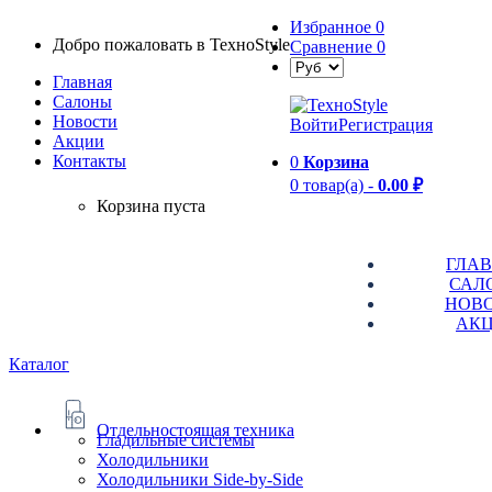
Избранное
0
Добро пожаловать в TexноStyle
Сравнение
0
Главная
Салоны
Новости
Войти
Регистрация
Aкции
Контакты
0
Корзина
0 товар(а) -
0.00 ₽
Корзина пуста
ГЛА
САЛ
НОВ
АК
Каталог
Отдельностоящая техника
Гладильные системы
Холодильники
Холодильники Side-by-Side