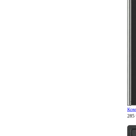
Ком
285 