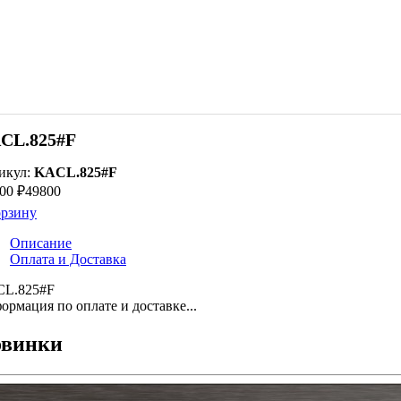
CL.825#F
икул:
KACL.825#F
00 ₽
49800
орзину
Описание
Оплата и Доставка
L.825#F
ормация по оплате и доставке...
винки