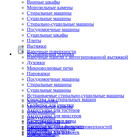
Винные шкафы
Морозильные камеры
Стиральные машины
Сушильные машины
Стирально-сушильные машины
Посудомоечные машины
Сушильные шкафы
Плиты
Вытяжки
Варочные поверхности
Встраиваемая техника
Варочные панели с интегрированной вытяжкой
Духовки
Микроволновые печи
Пароварки
Посудомоечные машины
Стиральные машины
Сушильные машины
Встраиваемые стирально-сушильные машины
Средства для стиральных машин
Холодильники
Салфетки для очистки
Морозильные камеры
Аксессуары для тостеров
Кофемашины
Аксессуары для миксеров
Вакууматоры
Системы очистки воды
Аксессуары для плит
Винные шкафы
Сменные модули фильтров
Аксессуары для варочных поверхностей
Подогреватели посуды
Блендеры
Очистители воздуха
Аксессуары для вытяжек
Ящики сомелье
Кофемашины