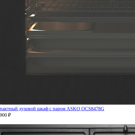
пактный духовой шкаф с паром ASKO OCS8478G
900 ₽