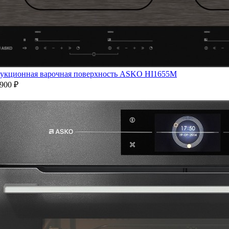
укционная варочная поверхность ASKO HI1655M
900 ₽