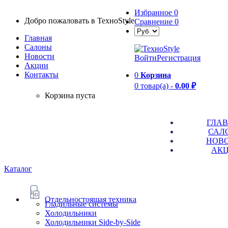
Избранное
0
Добро пожаловать в TexноStyle
Сравнение
0
Главная
Салоны
Новости
Войти
Регистрация
Aкции
Контакты
0
Корзина
0 товар(а) -
0.00 ₽
Корзина пуста
ГЛА
САЛ
НОВ
АК
Каталог
Отдельностоящая техника
Гладильные системы
Холодильники
Холодильники Side-by-Side