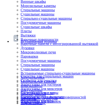
Винные шкафы
Морозильные камеры
Стиральные машины
Сушильные машины
Стирально-сушильные машины
Посудомоечные машины
Сушильные шкафы
Плиты
Вытяжки
Варочные поверхности
Встраиваемая техника
Варочные панели с интегрированной вытяжкой
Духовки
Микроволновые печи
Пароварки
Посудомоечные машины
Стиральные машины
Сушильные машины
Встраиваемые стирально-сушильные машины
Средства для стиральных машин
Холодильники
Салфетки для очистки
Морозильные камеры
Аксессуары для тостеров
Кофемашины
Аксессуары для миксеров
Вакууматоры
Системы очистки воды
Аксессуары для плит
Винные шкафы
Сменные модули фильтров
Аксессуары для варочных поверхностей
Подогреватели посуды
Блендеры
Очистители воздуха
Аксессуары для вытяжек
Ящики сомелье
Кофемашины