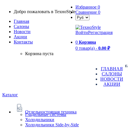
Избранное
0
Добро пожаловать в TexноStyle
Сравнение
0
Главная
Салоны
Новости
Войти
Регистрация
Aкции
Контакты
0
Корзина
0 товар(а) -
0.00 ₽
Корзина пуста
г
ГЛАВНАЯ
САЛОНЫ
НОВОСТИ
АКЦИИ
Каталог
Отдельностоящая техника
Гладильные системы
Холодильники
Холодильники Side-by-Side