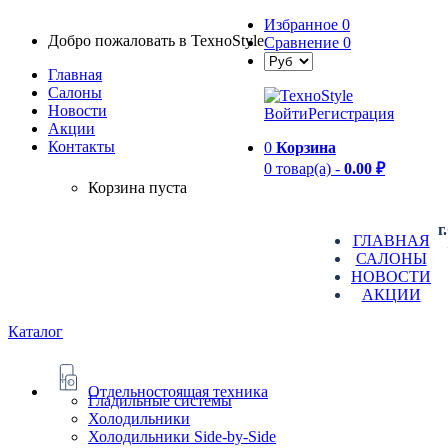
Избранное
0
Добро пожаловать в TexноStyle
Сравнение
0
Главная
Салоны
Новости
Войти
Регистрация
Aкции
Контакты
0
Корзина
0 товар(а) -
0.00 ₽
Корзина пуста
г
ГЛАВНАЯ
САЛОНЫ
НОВОСТИ
АКЦИИ
Каталог
Отдельностоящая техника
Гладильные системы
Холодильники
Холодильники Side-by-Side