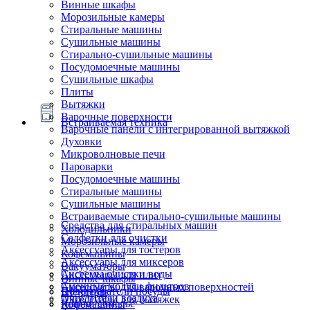
Винные шкафы
Морозильные камеры
Стиральные машины
Сушильные машины
Стирально-сушильные машины
Посудомоечные машины
Сушильные шкафы
Плиты
Вытяжки
Варочные поверхности
Встраиваемая техника
Варочные панели с интегрированной вытяжкой
Духовки
Микроволновые печи
Пароварки
Посудомоечные машины
Стиральные машины
Сушильные машины
Встраиваемые стирально-сушильные машины
Средства для стиральных машин
Холодильники
Салфетки для очистки
Морозильные камеры
Аксессуары для тостеров
Кофемашины
Аксессуары для миксеров
Вакууматоры
Системы очистки воды
Аксессуары для плит
Винные шкафы
Сменные модули фильтров
Аксессуары для варочных поверхностей
Подогреватели посуды
Блендеры
Очистители воздуха
Аксессуары для вытяжек
Ящики сомелье
Кофемашины