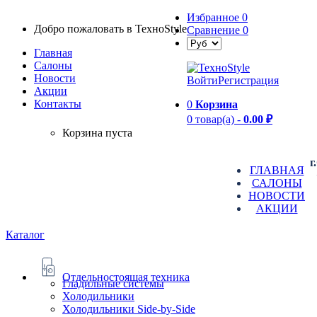
Избранное
0
Добро пожаловать в TexноStyle
Сравнение
0
Главная
Салоны
Новости
Войти
Регистрация
Aкции
Контакты
0
Корзина
0 товар(а) -
0.00 ₽
Корзина пуста
г
ГЛАВНАЯ
САЛОНЫ
НОВОСТИ
АКЦИИ
Каталог
Отдельностоящая техника
Гладильные системы
Холодильники
Холодильники Side-by-Side