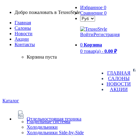
Избранное
0
Добро пожаловать в TexноStyle
Сравнение
0
Главная
Салоны
Новости
Войти
Регистрация
Aкции
Контакты
0
Корзина
0 товар(а) -
0.00 ₽
Корзина пуста
г
ГЛАВНАЯ
САЛОНЫ
НОВОСТИ
АКЦИИ
Каталог
Отдельностоящая техника
Гладильные системы
Холодильники
Холодильники Side-by-Side