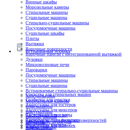
Винные шкафы
Морозильные камеры
Стиральные машины
Сушильные машины
Стирально-сушильные машины
Посудомоечные машины
Сушильные шкафы
Плиты
Вытяжки
Варочные поверхности
Встраиваемая техника
Варочные панели с интегрированной вытяжкой
Духовки
Микроволновые печи
Пароварки
Посудомоечные машины
Стиральные машины
Сушильные машины
Встраиваемые стирально-сушильные машины
Средства для стиральных машин
Холодильники
Салфетки для очистки
Морозильные камеры
Аксессуары для тостеров
Кофемашины
Аксессуары для миксеров
Вакууматоры
Системы очистки воды
Аксессуары для плит
Винные шкафы
Сменные модули фильтров
Аксессуары для варочных поверхностей
Подогреватели посуды
Блендеры
Очистители воздуха
Аксессуары для вытяжек
Ящики сомелье
Кофемашины