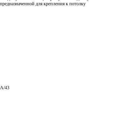
 предназначенной для крепления к потолку
/A/43