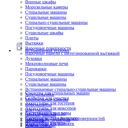
Винные шкафы
Морозильные камеры
Стиральные машины
Сушильные машины
Стирально-сушильные машины
Посудомоечные машины
Сушильные шкафы
Плиты
Вытяжки
Варочные поверхности
Встраиваемая техника
Варочные панели с интегрированной вытяжкой
Духовки
Микроволновые печи
Пароварки
Посудомоечные машины
Стиральные машины
Сушильные машины
Встраиваемые стирально-сушильные машины
Средства для стиральных машин
Холодильники
Салфетки для очистки
Морозильные камеры
Аксессуары для тостеров
Кофемашины
Аксессуары для миксеров
Вакууматоры
Системы очистки воды
Аксессуары для плит
Винные шкафы
Сменные модули фильтров
Аксессуары для варочных поверхностей
Подогреватели посуды
Блендеры
Очистители воздуха
Аксессуары для вытяжек
Ящики сомелье
Кофемашины