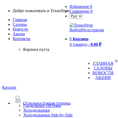
Избранное
0
Добро пожаловать в TexноStyle
Сравнение
0
Главная
Салоны
Новости
Войти
Регистрация
Aкции
Контакты
0
Корзина
0 товар(а) -
0.00 ₽
Корзина пуста
г
ГЛАВНАЯ
САЛОНЫ
НОВОСТИ
АКЦИИ
Каталог
Отдельностоящая техника
Гладильные системы
Холодильники
Холодильники Side-by-Side