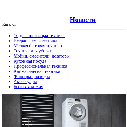
Новости
Каталог
Отдельностоящая техника
Встраиваемая техника
Мелкая бытовая техника
Техника для уборки
Мойки, смесители, дозаторы
Кухонная посуда
Профессиональная техника
Климатическая техника
Фильтры для воды
Аксессуары
Бытовая химия