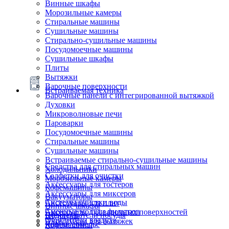
Винные шкафы
Морозильные камеры
Стиральные машины
Сушильные машины
Стирально-сушильные машины
Посудомоечные машины
Сушильные шкафы
Плиты
Вытяжки
Варочные поверхности
Встраиваемая техника
Варочные панели с интегрированной вытяжкой
Духовки
Микроволновые печи
Пароварки
Посудомоечные машины
Стиральные машины
Сушильные машины
Встраиваемые стирально-сушильные машины
Средства для стиральных машин
Холодильники
Салфетки для очистки
Морозильные камеры
Аксессуары для тостеров
Кофемашины
Аксессуары для миксеров
Вакууматоры
Системы очистки воды
Аксессуары для плит
Винные шкафы
Сменные модули фильтров
Аксессуары для варочных поверхностей
Подогреватели посуды
Блендеры
Очистители воздуха
Аксессуары для вытяжек
Ящики сомелье
Кофемашины