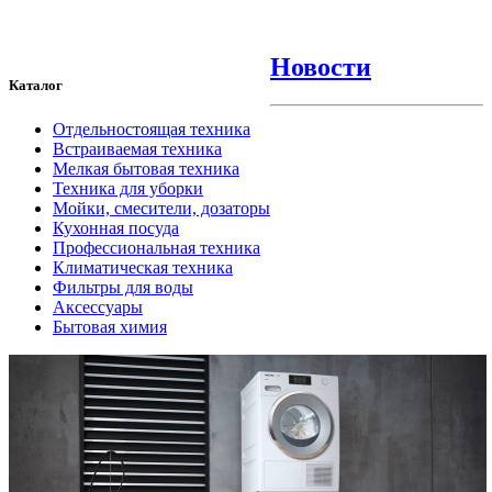
Новости
Каталог
Отдельностоящая техника
Встраиваемая техника
Мелкая бытовая техника
Техника для уборки
Мойки, смесители, дозаторы
Кухонная посуда
Профессиональная техника
Климатическая техника
Фильтры для воды
Аксессуары
Бытовая химия