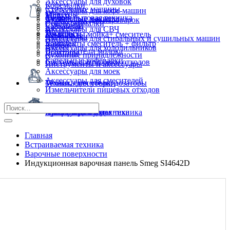
Аксессуары для духовок
Кофемолки
Стиральные машины
Аксессуары для кофе-машин
Миксеры
Мойки
Мелкая бытовая техника
Сушильные машины
Аксессуары для пароварок
Соковыжималки
Смесители
Кастрюли
Аксессуары для СВЧ
Тостеры
Пылесосы
Комплекты мойка+ смеситель
Сковородки
Аксессуары для стиральных и сушильных машин
Чайники
Комплекты смеситель + фильтр
Ковши
Аксессуары для холодильников
Вспениватели молока
Дозаторы
Кухонные принадлежности
Капельные кофеварки
Системы сортировки отходов
Инструменты и аксессуары
Аксессуары для моек
Аксессуары для смесителей
Техника для уборки
Мойки, смесители, дозаторы
Измельчители пищевых отходов
Кухонная посуда
Профессиональная техника
Климатическая техника
Фильтры для воды
Аксессуары
Бытовая химия
Главная
Встраиваемая техника
Варочные поверхности
Индукционная варочная панель Smeg SI4642D