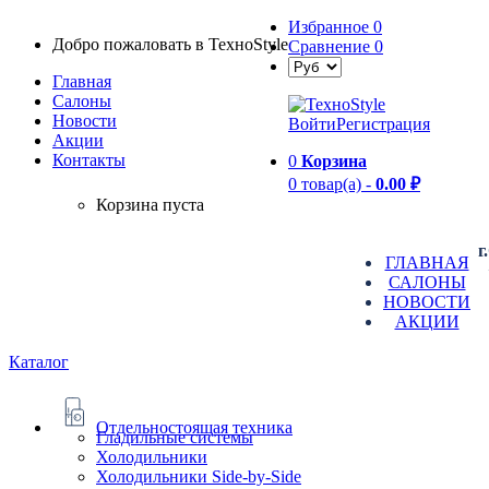
Избранное
0
Добро пожаловать в TexноStyle
Сравнение
0
Главная
Салоны
Новости
Войти
Регистрация
Aкции
Контакты
0
Корзина
0 товар(а) -
0.00 ₽
Корзина пуста
г
ГЛАВНАЯ
САЛОНЫ
НОВОСТИ
АКЦИИ
Каталог
Отдельностоящая техника
Гладильные системы
Холодильники
Холодильники Side-by-Side