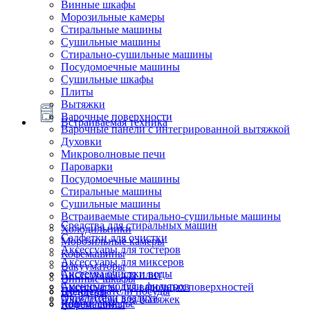
Винные шкафы
Морозильные камеры
Стиральные машины
Сушильные машины
Стирально-сушильные машины
Посудомоечные машины
Сушильные шкафы
Плиты
Вытяжки
Варочные поверхности
Встраиваемая техника
Варочные панели с интегрированной вытяжкой
Духовки
Микроволновые печи
Пароварки
Посудомоечные машины
Стиральные машины
Сушильные машины
Встраиваемые стирально-сушильные машины
Средства для стиральных машин
Холодильники
Салфетки для очистки
Морозильные камеры
Аксессуары для тостеров
Кофемашины
Аксессуары для миксеров
Вакууматоры
Системы очистки воды
Аксессуары для плит
Винные шкафы
Сменные модули фильтров
Аксессуары для варочных поверхностей
Подогреватели посуды
Блендеры
Очистители воздуха
Аксессуары для вытяжек
Ящики сомелье
Кофемашины