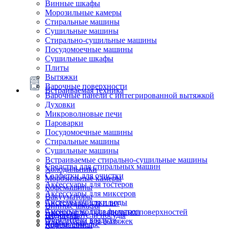
Винные шкафы
Морозильные камеры
Стиральные машины
Сушильные машины
Стирально-сушильные машины
Посудомоечные машины
Сушильные шкафы
Плиты
Вытяжки
Варочные поверхности
Встраиваемая техника
Варочные панели с интегрированной вытяжкой
Духовки
Микроволновые печи
Пароварки
Посудомоечные машины
Стиральные машины
Сушильные машины
Встраиваемые стирально-сушильные машины
Средства для стиральных машин
Холодильники
Салфетки для очистки
Морозильные камеры
Аксессуары для тостеров
Кофемашины
Аксессуары для миксеров
Вакууматоры
Системы очистки воды
Аксессуары для плит
Винные шкафы
Сменные модули фильтров
Аксессуары для варочных поверхностей
Подогреватели посуды
Блендеры
Очистители воздуха
Аксессуары для вытяжек
Ящики сомелье
Кофемашины