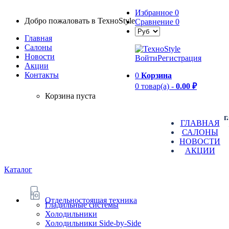
Избранное
0
Добро пожаловать в TexноStyle
Сравнение
0
Главная
Салоны
Новости
Войти
Регистрация
Aкции
Контакты
0
Корзина
0 товар(а) -
0.00 ₽
Корзина пуста
г
ГЛАВНАЯ
САЛОНЫ
НОВОСТИ
АКЦИИ
Каталог
Отдельностоящая техника
Гладильные системы
Холодильники
Холодильники Side-by-Side