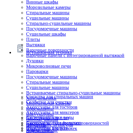
Винные шкафы
Морозильные камеры
Стиральные машины
Сушильные машины
Стирально-сушильные машины
Посудомоечные машины
Сушильные шкафы
Плиты
Вытяжки
Варочные поверхности
Встраиваемая техника
Варочные панели с интегрированной вытяжкой
Духовки
Микроволновые печи
Пароварки
Посудомоечные машины
Стиральные машины
Сушильные машины
Встраиваемые стирально-сушильные машины
Средства для стиральных машин
Холодильники
Салфетки для очистки
Морозильные камеры
Аксессуары для тостеров
Кофемашины
Аксессуары для миксеров
Вакууматоры
Системы очистки воды
Аксессуары для плит
Винные шкафы
Сменные модули фильтров
Аксессуары для варочных поверхностей
Подогреватели посуды
Блендеры
Очистители воздуха
Аксессуары для вытяжек
Ящики сомелье
Кофемашины