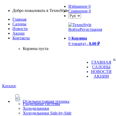
Избранное
0
Добро пожаловать в TexноStyle
Сравнение
0
Главная
Салоны
Новости
Войти
Регистрация
Aкции
Контакты
0
Корзина
0 товар(а) -
0.00 ₽
Корзина пуста
г
ГЛАВНАЯ
САЛОНЫ
НОВОСТИ
АКЦИИ
Каталог
Отдельностоящая техника
Гладильные системы
Холодильники
Холодильники Side-by-Side