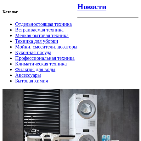
Новости
Каталог
Отдельностоящая техника
Встраиваемая техника
Мелкая бытовая техника
Техника для уборки
Мойки, смесители, дозаторы
Кухонная посуда
Профессиональная техника
Климатическая техника
Фильтры для воды
Аксессуары
Бытовая химия