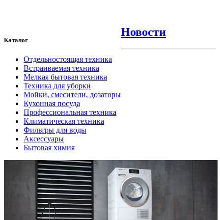
Новости
Каталог
Отдельностоящая техника
Встраиваемая техника
Мелкая бытовая техника
Техника для уборки
Мойки, смесители, дозаторы
Кухонная посуда
Профессиональная техника
Климатическая техника
Фильтры для воды
Аксессуары
Бытовая химия