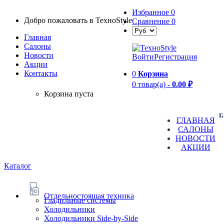
Избранное
0
Добро пожаловать в TexноStyle
Сравнение
0
Главная
Салоны
Новости
Войти
Регистрация
Aкции
Контакты
0
Корзина
0 товар(а) -
0.00 ₽
Корзина пуста
г
ГЛАВНАЯ
САЛОНЫ
НОВОСТИ
АКЦИИ
Каталог
Отдельностоящая техника
Гладильные системы
Холодильники
Холодильники Side-by-Side