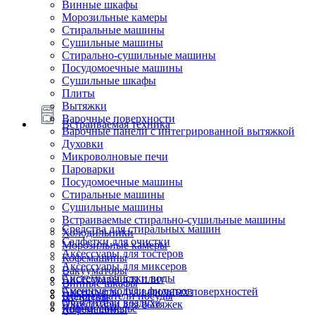
Винные шкафы
Морозильные камеры
Стиральные машины
Сушильные машины
Стирально-сушильные машины
Посудомоечные машины
Сушильные шкафы
Плиты
Вытяжки
Варочные поверхности
Встраиваемая техника
Варочные панели с интегрированной вытяжкой
Духовки
Микроволновые печи
Пароварки
Посудомоечные машины
Стиральные машины
Сушильные машины
Встраиваемые стирально-сушильные машины
Средства для стиральных машин
Холодильники
Салфетки для очистки
Морозильные камеры
Аксессуары для тостеров
Кофемашины
Аксессуары для миксеров
Вакууматоры
Системы очистки воды
Аксессуары для плит
Винные шкафы
Сменные модули фильтров
Аксессуары для варочных поверхностей
Подогреватели посуды
Блендеры
Очистители воздуха
Аксессуары для вытяжек
Ящики сомелье
Кофемашины