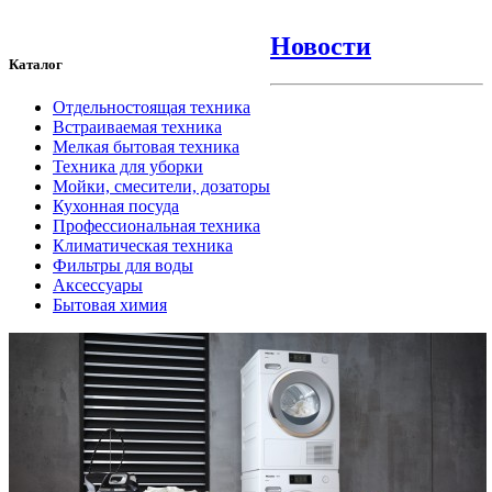
Новости
Каталог
Отдельностоящая техника
Встраиваемая техника
Мелкая бытовая техника
Техника для уборки
Мойки, смесители, дозаторы
Кухонная посуда
Профессиональная техника
Климатическая техника
Фильтры для воды
Аксессуары
Бытовая химия