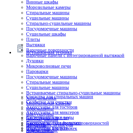
Винные шкафы
Морозильные камеры
Стиральные машины
Сушильные машины
Стирально-сушильные машины
Посудомоечные машины
Сушильные шкафы
Плиты
Вытяжки
Варочные поверхности
Встраиваемая техника
Варочные панели с интегрированной вытяжкой
Духовки
Микроволновые печи
Пароварки
Посудомоечные машины
Стиральные машины
Сушильные машины
Встраиваемые стирально-сушильные машины
Средства для стиральных машин
Холодильники
Салфетки для очистки
Морозильные камеры
Аксессуары для тостеров
Кофемашины
Аксессуары для миксеров
Вакууматоры
Системы очистки воды
Аксессуары для плит
Винные шкафы
Сменные модули фильтров
Аксессуары для варочных поверхностей
Подогреватели посуды
Блендеры
Очистители воздуха
Аксессуары для вытяжек
Ящики сомелье
Кофемашины