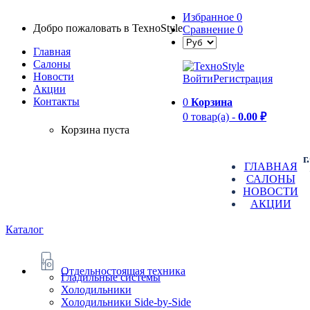
Избранное
0
Добро пожаловать в TexноStyle
Сравнение
0
Главная
Салоны
Новости
Войти
Регистрация
Aкции
Контакты
0
Корзина
0 товар(а) -
0.00 ₽
Корзина пуста
г
ГЛАВНАЯ
САЛОНЫ
НОВОСТИ
АКЦИИ
Каталог
Отдельностоящая техника
Гладильные системы
Холодильники
Холодильники Side-by-Side