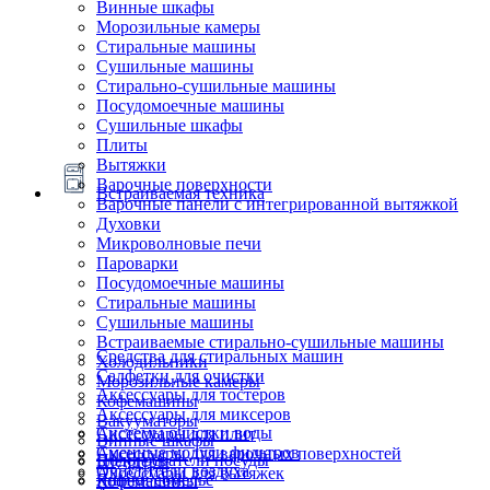
Винные шкафы
Морозильные камеры
Стиральные машины
Сушильные машины
Стирально-сушильные машины
Посудомоечные машины
Сушильные шкафы
Плиты
Вытяжки
Варочные поверхности
Встраиваемая техника
Варочные панели с интегрированной вытяжкой
Духовки
Микроволновые печи
Пароварки
Посудомоечные машины
Стиральные машины
Сушильные машины
Встраиваемые стирально-сушильные машины
Средства для стиральных машин
Холодильники
Салфетки для очистки
Морозильные камеры
Аксессуары для тостеров
Кофемашины
Аксессуары для миксеров
Вакууматоры
Системы очистки воды
Аксессуары для плит
Винные шкафы
Сменные модули фильтров
Аксессуары для варочных поверхностей
Подогреватели посуды
Блендеры
Очистители воздуха
Аксессуары для вытяжек
Ящики сомелье
Кофемашины