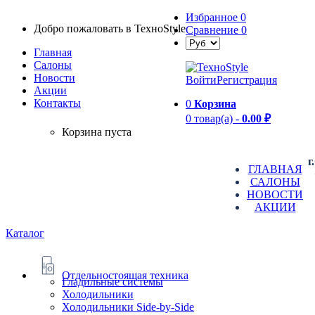
Избранное
0
Добро пожаловать в TexноStyle
Сравнение
0
Главная
Салоны
Новости
Войти
Регистрация
Aкции
Контакты
0
Корзина
0 товар(а) -
0.00 ₽
Корзина пуста
г
ГЛАВНАЯ
САЛОНЫ
НОВОСТИ
АКЦИИ
Каталог
Отдельностоящая техника
Гладильные системы
Холодильники
Холодильники Side-by-Side