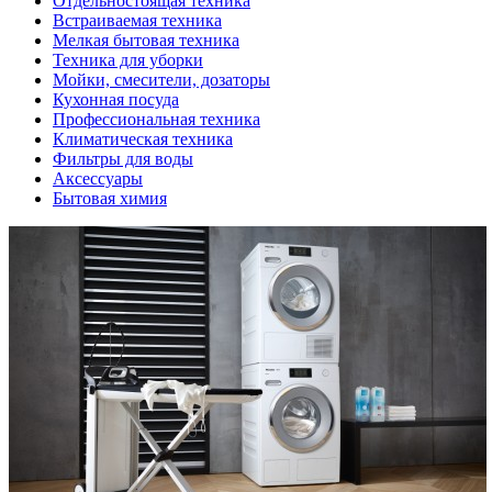
Отдельностоящая техника
Встраиваемая техника
Мелкая бытовая техника
Техника для уборки
Мойки, смесители, дозаторы
Кухонная посуда
Профессиональная техника
Климатическая техника
Фильтры для воды
Аксессуары
Бытовая химия