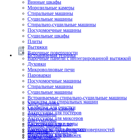
Винные шкафы
Морозильные камеры
Стиральные машины
Сушильные машины
Стирально-сушильные машины
Посудомоечные машины
Сушильные шкафы
Плиты
Вытяжки
Варочные поверхности
Встраиваемая техника
Варочные панели с интегрированной вытяжкой
Духовки
Микроволновые печи
Пароварки
Посудомоечные машины
Стиральные машины
Сушильные машины
Встраиваемые стирально-сушильные машины
Средства для стиральных машин
Холодильники
Салфетки для очистки
Морозильные камеры
Аксессуары для тостеров
Кофемашины
Аксессуары для миксеров
Вакууматоры
Системы очистки воды
Аксессуары для плит
Винные шкафы
Сменные модули фильтров
Аксессуары для варочных поверхностей
Подогреватели посуды
Блендеры
Очистители воздуха
Аксессуары для вытяжек
Ящики сомелье
Кофемашины