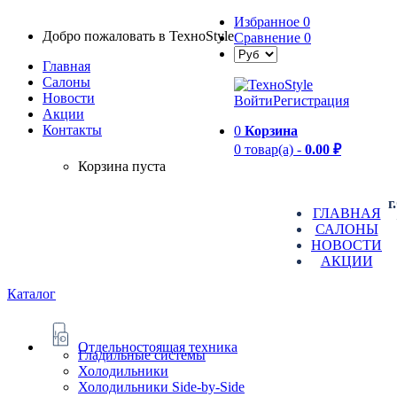
Избранное
0
Добро пожаловать в TexноStyle
Сравнение
0
Главная
Салоны
Новости
Войти
Регистрация
Aкции
Контакты
0
Корзина
0 товар(а) -
0.00 ₽
Корзина пуста
г
ГЛАВНАЯ
САЛОНЫ
НОВОСТИ
АКЦИИ
Каталог
Отдельностоящая техника
Гладильные системы
Холодильники
Холодильники Side-by-Side