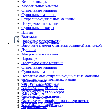
Винные шкафы
Морозильные камеры
Стиральные машины
Сушильные машины
Стирально-сушильные машины
Посудомоечные машины
Сушильные шкафы
Плиты
Вытяжки
Варочные поверхности
Встраиваемая техника
Варочные панели с интегрированной вытяжкой
Духовки
Микроволновые печи
Пароварки
Посудомоечные машины
Стиральные машины
Сушильные машины
Встраиваемые стирально-сушильные машины
Средства для стиральных машин
Холодильники
Салфетки для очистки
Морозильные камеры
Аксессуары для тостеров
Кофемашины
Аксессуары для миксеров
Вакууматоры
Системы очистки воды
Аксессуары для плит
Винные шкафы
Сменные модули фильтров
Аксессуары для варочных поверхностей
Подогреватели посуды
Блендеры
Очистители воздуха
Аксессуары для вытяжек
Ящики сомелье
Кофемашины