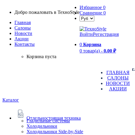
Избранное
0
Добро пожаловать в TexноStyle
Сравнение
0
Главная
Салоны
Новости
Войти
Регистрация
Aкции
Контакты
0
Корзина
0 товар(а) -
0.00 ₽
Корзина пуста
г
ГЛАВНАЯ
САЛОНЫ
НОВОСТИ
АКЦИИ
Каталог
Отдельностоящая техника
Гладильные системы
Холодильники
Холодильники Side-by-Side