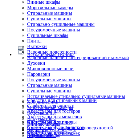
Винные шкафы
Морозильные камеры
Стиральные машины
Сушильные машины
Стирально-сушильные машины
Посудомоечные машины
Сушильные шкафы
Плиты
Вытяжки
Варочные поверхности
Встраиваемая техника
Варочные панели с интегрированной вытяжкой
Духовки
Микроволновые печи
Пароварки
Посудомоечные машины
Стиральные машины
Сушильные машины
Встраиваемые стирально-сушильные машины
Средства для стиральных машин
Холодильники
Салфетки для очистки
Морозильные камеры
Аксессуары для тостеров
Кофемашины
Аксессуары для миксеров
Вакууматоры
Системы очистки воды
Аксессуары для плит
Винные шкафы
Сменные модули фильтров
Аксессуары для варочных поверхностей
Подогреватели посуды
Блендеры
Очистители воздуха
Аксессуары для вытяжек
Ящики сомелье
Кофемашины