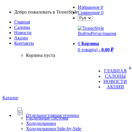
Избранное
0
Добро пожаловать в TexноStyle
Сравнение
0
Главная
Салоны
Новости
Войти
Регистрация
Aкции
Контакты
0
Корзина
0 товар(а) -
0.00 ₽
Корзина пуста
г
ГЛАВНАЯ
САЛОНЫ
НОВОСТИ
АКЦИИ
Каталог
Отдельностоящая техника
Гладильные системы
Холодильники
Холодильники Side-by-Side