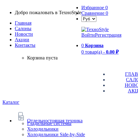
Избранное
0
Добро пожаловать в TexноStyle
Сравнение
0
Главная
Салоны
Новости
Войти
Регистрация
Aкции
Контакты
0
Корзина
0 товар(а) -
0.00 ₽
Корзина пуста
ГЛА
САЛ
НОВ
АК
Каталог
Отдельностоящая техника
Гладильные системы
Холодильники
Холодильники Side-by-Side