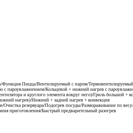
/Функция Пицца/Вентилируемый с паром/Термовентилируемый 
рбо с пароувлажнением/Кольцевой + нижний нагрев с пароувлаж
тилятора и круглого элемента вокруг него)/Гриль большой + 
нижний нагрев)/Нижний + задний нагрев + конвекция
/Очистка резервуара/Подогрев посуды/Размораживание по весу
ания приготовления/Быстрый предварительный разогрев