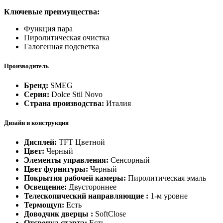
Ключевые преимущества:
Функция пара
Пиролитическая очистка
Галогенная подсветка
Производитель
Бренд:
SMEG
Серия:
Dolce Stil Novo
Страна производства:
Италия
Дизайн и конструкция
Дисплей:
TFT Цветной
Цвет:
Черный
Элементы управления:
Сенсорный
Цвет фурнитуры:
Черный
Покрытия рабочей камеры:
Пиролитическая эмаль
Освещение:
Двустороннее
Телескопический направляющие :
1-м уровне
Термощуп:
Есть
Доводчик дверцы :
SoftClose
Отсрочка старта:
Есть