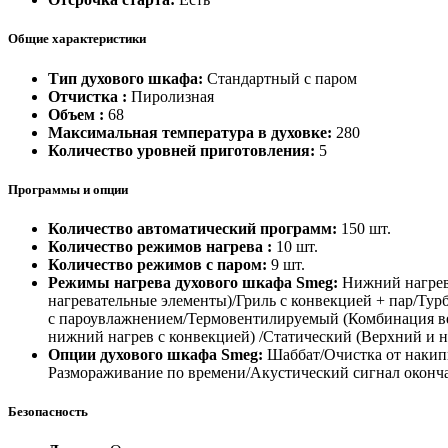
Общие характеристики
Тип духового шкафа:
Стандартный с паром
Отчистка :
Пиролизная
Объем :
68
Максимальная температура в духовке:
280
Количество уровней приготовления:
5
Программы и опции
Количество автоматический программ:
150 шт.
Количество режимов нагрева :
10 шт.
Количество режимов с паром:
9 шт.
Режимы нагрева духового шкафа Smeg:
Нижний нагрев
нагревательные элементы)/Гриль с конвекцией + пар/Ту
с пароувлажнением/Термовентилируемый (Комбинация вен
нижний нагрев с конвекцией) /Статический (Верхний и 
Опции духового шкафа Smeg:
Шаббат/Очистка от накипи
Размораживание по времени/Акустический сигнал оконч
Безопасность