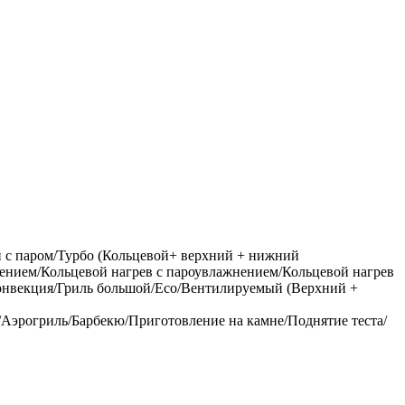
с паром/Турбо (Кольцевой+ верхний + нижний
нением/Кольцевой нагрев с пароувлажнением/Кольцевой нагрев
конвекция/Гриль большой/Eco/Вентилируемый (Верхний +
/Аэрогриль/Барбекю/Приготовление на камне/Поднятие теста/