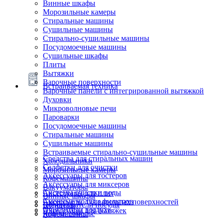
Винные шкафы
Морозильные камеры
Стиральные машины
Сушильные машины
Стирально-сушильные машины
Посудомоечные машины
Сушильные шкафы
Плиты
Вытяжки
Варочные поверхности
Встраиваемая техника
Варочные панели с интегрированной вытяжкой
Духовки
Микроволновые печи
Пароварки
Посудомоечные машины
Стиральные машины
Сушильные машины
Встраиваемые стирально-сушильные машины
Средства для стиральных машин
Холодильники
Салфетки для очистки
Морозильные камеры
Аксессуары для тостеров
Кофемашины
Аксессуары для миксеров
Вакууматоры
Системы очистки воды
Аксессуары для плит
Винные шкафы
Сменные модули фильтров
Аксессуары для варочных поверхностей
Подогреватели посуды
Блендеры
Очистители воздуха
Аксессуары для вытяжек
Ящики сомелье
Кофемашины