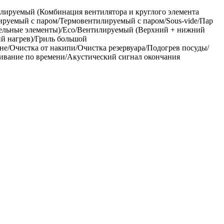
ируемый (Комбинация вентилятора и круглого элемента
руемый с паром/Термовентилируемый с паром/Sous-vide/Пар
тельные элементы)/Eco/Вентилируемый (Верхний + нижний
ий нагрев)/Гриль большой
е/Очистка от накипи/Очистка резервуара/Подогрев посуды/
ивание по времени/Акустический сигнал окончания