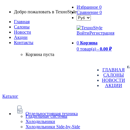
Избранное
0
Добро пожаловать в TexноStyle
Сравнение
0
Главная
Салоны
Новости
Войти
Регистрация
Aкции
Контакты
0
Корзина
0 товар(а) -
0.00 ₽
Корзина пуста
г
ГЛАВНАЯ
САЛОНЫ
НОВОСТИ
АКЦИИ
Каталог
Отдельностоящая техника
Гладильные системы
Холодильники
Холодильники Side-by-Side