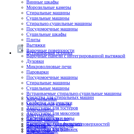
Винные шкафы
Морозильные камеры
Стиральные машины
Сушильные машины
Стирально-сушильные машины
Посудомоечные машины
Сушильные шкафы
Плиты
Вытяжки
Варочные поверхности
Встраиваемая техника
Варочные панели с интегрированной вытяжкой
Духовки
Микроволновые печи
Пароварки
Посудомоечные машины
Стиральные машины
Сушильные машины
Встраиваемые стирально-сушильные машины
Средства для стиральных машин
Холодильники
Салфетки для очистки
Морозильные камеры
Аксессуары для тостеров
Кофемашины
Аксессуары для миксеров
Вакууматоры
Системы очистки воды
Аксессуары для плит
Винные шкафы
Сменные модули фильтров
Аксессуары для варочных поверхностей
Подогреватели посуды
Блендеры
Очистители воздуха
Аксессуары для вытяжек
Ящики сомелье
Кофемашины