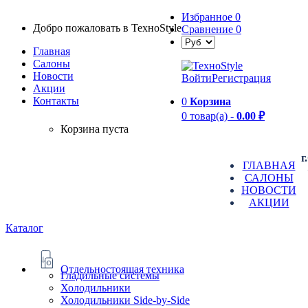
Избранное
0
Добро пожаловать в TexноStyle
Сравнение
0
Главная
Салоны
Новости
Войти
Регистрация
Aкции
Контакты
0
Корзина
0 товар(а) -
0.00 ₽
Корзина пуста
г
ГЛАВНАЯ
САЛОНЫ
НОВОСТИ
АКЦИИ
Каталог
Отдельностоящая техника
Гладильные системы
Холодильники
Холодильники Side-by-Side