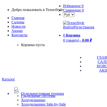
Избранное
0
Добро пожаловать в TexноStyle
Сравнение
0
Главная
Салоны
Новости
Войти
Регистрация
Aкции
Контакты
0
Корзина
0 товар(а) -
0.00 ₽
Корзина пуста
ГЛА
САЛ
НОВ
АК
Каталог
Отдельностоящая техника
Гладильные системы
Холодильники
Холодильники Side-by-Side