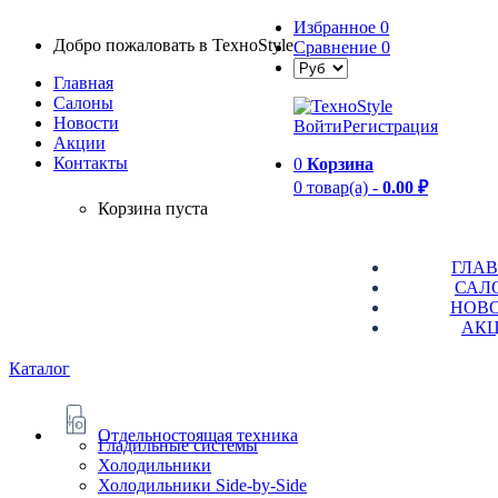
Избранное
0
Добро пожаловать в TexноStyle
Сравнение
0
Главная
Салоны
Новости
Войти
Регистрация
Aкции
Контакты
0
Корзина
0 товар(а) -
0.00 ₽
Корзина пуста
ГЛА
САЛ
НОВ
АК
Каталог
Отдельностоящая техника
Гладильные системы
Холодильники
Холодильники Side-by-Side