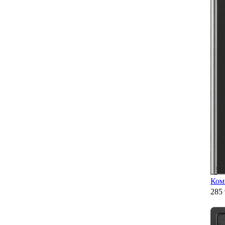
Ком
285 