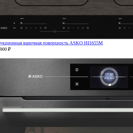
укционная варочная поверхность ASKO HI1655M
900 ₽