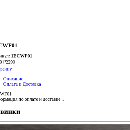
CWF01
икул:
1ECWF01
0 ₽
2290
орзину
Описание
Оплата и Доставка
CWF01
ормация по оплате и доставке...
винки