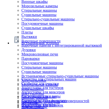
Винные шкафы
Морозильные камеры
Стиральные машины
Сушильные машины
Стирально-сушильные машины
Посудомоечные машины
Сушильные шкафы
Плиты
Вытяжки
Варочные поверхности
Встраиваемая техника
Варочные панели с интегрированной вытяжкой
Духовки
Микроволновые печи
Пароварки
Посудомоечные машины
Стиральные машины
Сушильные машины
Встраиваемые стирально-сушильные машины
Средства для стиральных машин
Холодильники
Салфетки для очистки
Морозильные камеры
Аксессуары для тостеров
Кофемашины
Аксессуары для миксеров
Вакууматоры
Системы очистки воды
Аксессуары для плит
Винные шкафы
Сменные модули фильтров
Аксессуары для варочных поверхностей
Подогреватели посуды
Блендеры
Очистители воздуха
Аксессуары для вытяжек
Ящики сомелье
Кофемашины