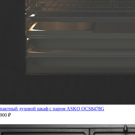
пактный духовой шкаф с паром ASKO OCS8478G
900 ₽